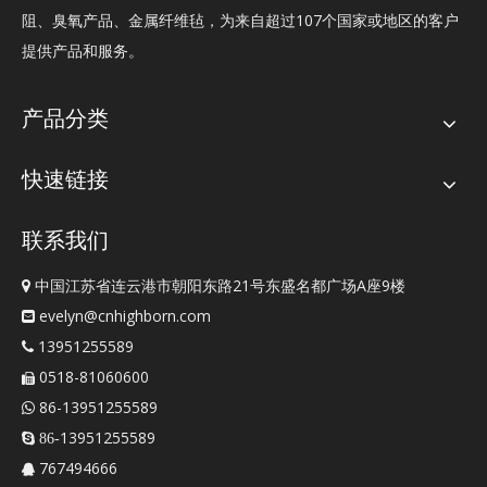
阻、臭氧产品、金属纤维毡，为来自超过107个国家或地区的客户
提供产品和服务。
产品分类
快速链接
联系我们
中国江苏省连云港市朝阳东路21号东盛名都广场A座9楼

evelyn@cnhighborn.com

13951255589

0518-81060600

86-13951255589

13951255589
 86-
767494666
