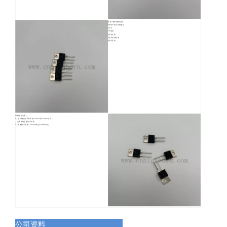
厚膜 电阻材料优势：
*厚膜中的高价值电阻
*高压
*非电感
*标准包装
*更宽的电阻值
*轻松安装
厚膜电阻功能：
1。超精确的音高打印在0.18mm至0.25mm之间
。完美的稳定性和高精度
3。耐磨频率范围：300,000次至2,000,000次
公司资料