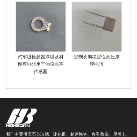
厚膜基材
定制长期稳定性高压厚
易于安装的高压 120W
油箱水平
膜电阻
厚膜 电阻器
我们主要供应石英玻璃、比色皿、精密陶瓷、多孔陶瓷、厚膜电