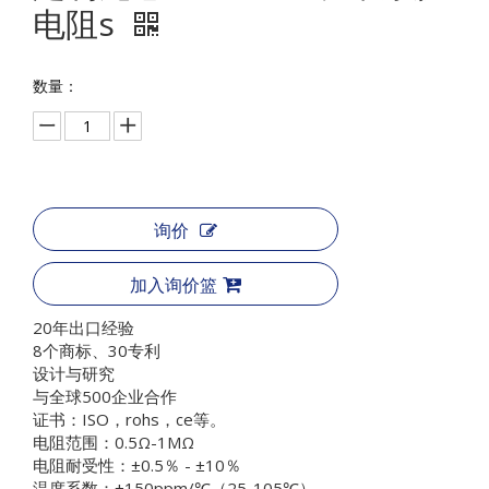
电阻s
数量：
询价
加入询价篮
20年出口经验
8个商标、30专利
设计与研究
与全球500企业合作
证书：ISO，rohs，ce等。
电阻范围：0.5Ω-1MΩ
电阻耐受性：±0.5％ - ±10％
温度系数：±150ppm/℃（25-105℃）