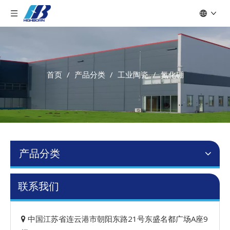
首页
/
产品分类
/
工业陶瓷
/
氮化硼
产品分类
联系我们
中国江苏省连云港市朝阳东路21号东盛名都广场A座9
