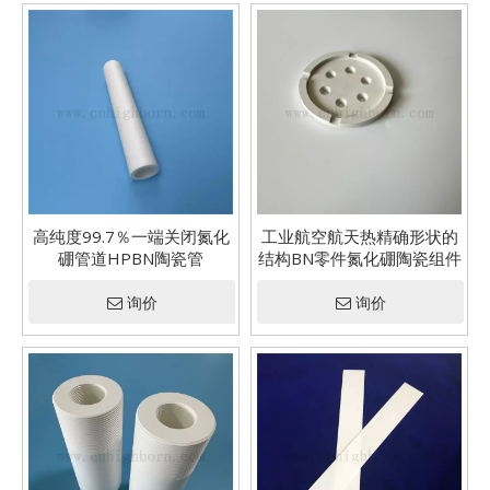
高纯度99.7％一端关闭氮化
工业航空航天热精确形状的
硼管道HPBN陶瓷管
结构BN零件氮化硼陶瓷组件
询价
询价