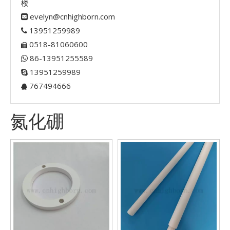
楼
evelyn@cnhighborn.com

13951259989

0518-81060600

86-13951255589

13951259989

767494666

氮化硼