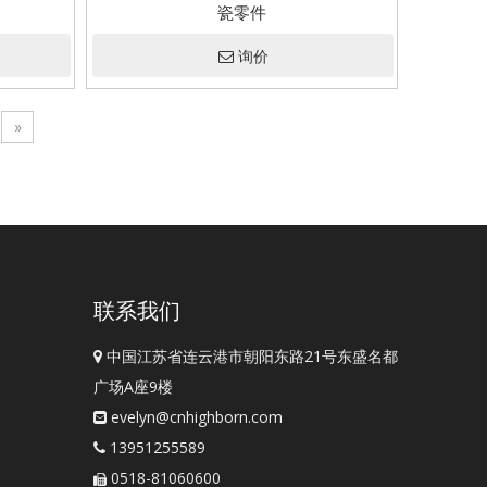
瓷零件
询价
»
联系我们
中国江苏省连云港市朝阳东路21号东盛名都

广场A座9楼
evelyn@cnhighborn.com

13951255589

0518-81060600
