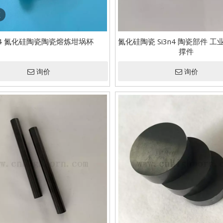
频
3n4 氮化硅陶瓷陶瓷熔炼坩埚杯
氮化硅陶瓷 Si3n4 陶瓷部件 
撑件
询价
询价