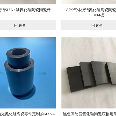
结SI3N4轴氮化硅陶瓷陶瓷棒
GPS气体烧结氮化硅陶瓷陶
SI3N4板
询价
询价
光氮化硅陶瓷零件定制的SI3N4
黑色高硬度氮化硅陶瓷底物耐耐药