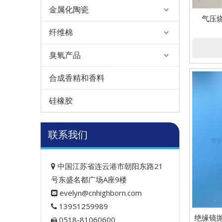
金属化陶瓷
气压烧
纤维棉
臭氧产品
合成香精和香料
硅橡胶
联系我们
中国江苏省连云港市朝阳东路21

号东盛名都广场A座9楼
evelyn@cnhighborn.com

13951259989

绝缘镜抛
0518-81060600
