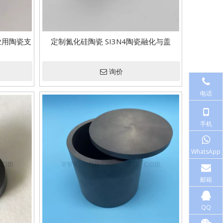
工业用陶瓷支
定制氮化硅陶瓷 SI3N4陶瓷融化与盖
询价
电话
手机
WhatsApp
邮箱
QQ