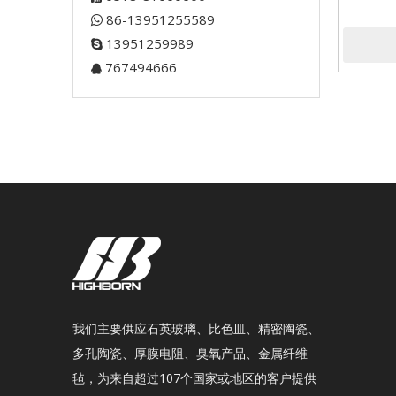
86-13951255589

13951259989

767494666

我们主要供应石英玻璃、比色皿、精密陶瓷、
多孔陶瓷、厚膜电阻、臭氧产品、金属纤维
毡，为来自超过107个国家或地区的客户提供