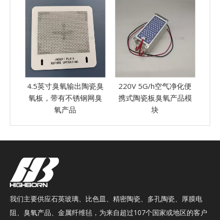
陶瓷臭
220V 5G/h空气净化便
220V 10G/h金属网状陶
O
网臭
携式陶瓷板臭氧产品模
瓷板臭氧产品臭氧模块
子
块
我们主要供应石英玻璃、比色皿、精密陶瓷、多孔陶瓷、厚膜电
阻、臭氧产品、金属纤维毡，为来自超过107个国家或地区的客户