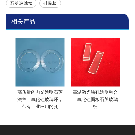
石英玻璃盘
硅胶板
相关产品
石英
高温激光钻孔透明融合
定制的透明圆形耐热熔
融
环，
二氧化硅面板石英玻璃
融二氧化硅玻璃盘
正
孔
板