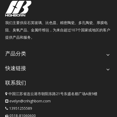
我们主要供应石英玻璃、比色皿、精密陶瓷、多孔陶瓷、厚膜电
阻、臭氧产品、金属纤维毡，为来自超过107个国家或地区的客户
提供产品和服务。
产品分类
快速链接
联系我们
中国江苏省连云港市朝阳东路21号东盛名都广场A座9楼

evelyn@cnhighborn.com

13951255589

0518-81060600
