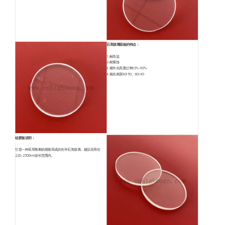
石英玻璃面板的特点：
1.耐高温
2.耐腐蚀
3.紫外光高透过率85%-90%
4.抛光表面80/50、60/40
硅胶板说明：
它是一种采用氢氧焰熔炼而成的光学石英玻璃，建议应用在
220-2500nm波长范围内。