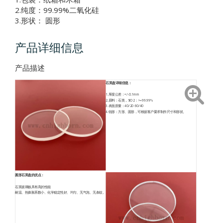
2.纯度：99.99%二氧化硅
3.形状： 圆形
产品详细信息
产品描述
石英盘详细信息：
1.厚度公差：+/-0.1mm
2.原料：石英，SiO2：>=99.99%
3.表面质量：40/20 60/40
4.锐形：方形、圆形，可根据客户要求制作尺寸和形状。
圆形石英盘的优点：
石英玻璃板具有高的性能
耐温、热膨胀系数小、化学稳定性好、均匀、无气泡、无条纹。