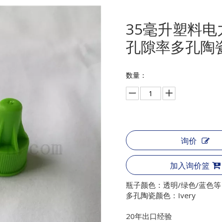
35毫升塑料
孔隙率多孔陶
数量：
询价
加入询价篮
瓶子颜色：透明/绿色/蓝色等
多孔陶瓷颜色：Ivery
20年出口经验