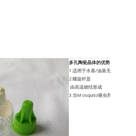
多孔陶瓷晶体的优势：
1.适用于水基/油基无机
2.螺旋杆是
由高温烧结形成
3.当M osquito驱虫剂时，没