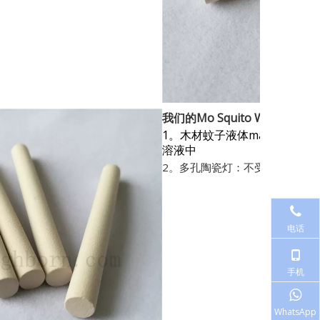
我们的Mo
Squito Wick材料：
1。木材蚊子液体mandrel
溶液中
2。多孔陶瓷灯：不受驱蚊剂的限
电话
手机
WhatsApp