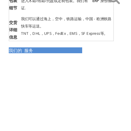
包装
进入木箱/纸箱/托盘或定制包装。我们有
ERP
身份验
细节
证
.
我们可以通过海上，空中，铁路运输，中国 - 欧洲铁路
交货
快车等运送。
详细
TNT，DHL，UPS，FedEx，EMS，SF Express等。
信息
我们的 服务