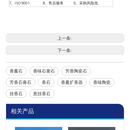
7。ISO9001
8。售后服务
9。采购风险低
上一条:
下一条:
香薰石
香味石膏石
芳香陶瓷石
芳香石膏石
香石
香薰扩香器
香味陶瓷
挂香石
悬挂香石
相关产品