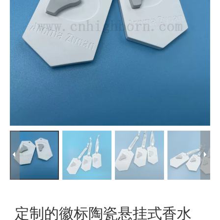
定制的徽标陶瓷悬挂式香水