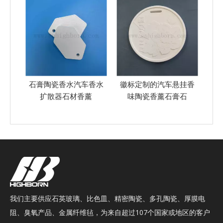
香水
徽标定制的汽车悬挂香
石膏陶瓷香水汽车香水
定
薰
味陶瓷香薰石膏石
扩散器石材香薰
扩
我们主要供应石英玻璃、比色皿、精密陶瓷、多孔陶瓷、厚膜电
阻、臭氧产品、金属纤维毡，为来自超过107个国家或地区的客户