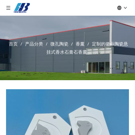
首页
/
产品分类
/
微孔陶瓷
/
香薰
/
定制的徽标陶瓷悬
挂式香水石膏石香薰