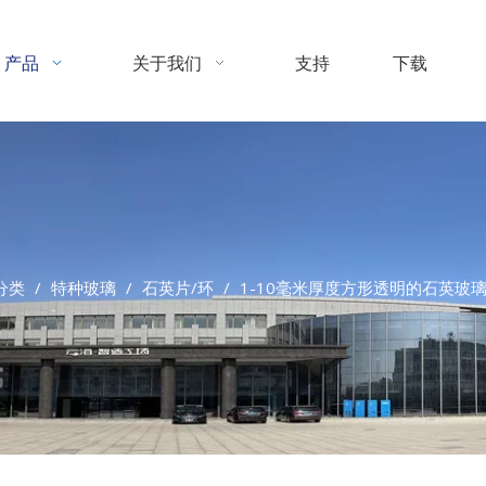
产品
关于我们
支持
下载
分类
/
特种玻璃
/
石英片/环
/
1-10毫米厚度方形透明的石英玻