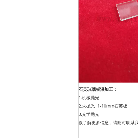
石英玻璃板深加工：
1.机械抛光
2.火抛光 1-10mm石英板
3.光学抛光
欲了解更多信息，请随时联系