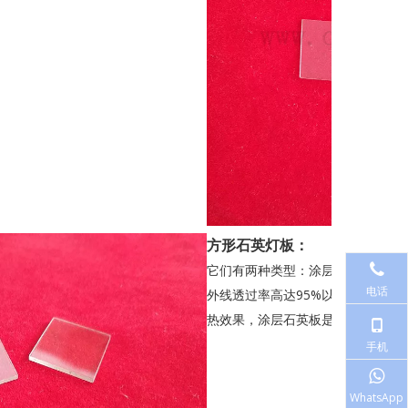
方形石英灯板：
它们有两种类型：涂层和未涂层​​
电话
外线透过率高达95%以上，同时吸
热效果，涂层石英板是UV设备设计
手机
WhatsApp