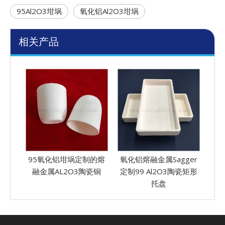
95Al2O3坩埚
氧化铝Al2O3坩埚
相关产品
的熔
氧化铝熔融金属Sagger
实验室熔化Mgo Pots氧
高导
瓷铜
定制99 Al2O3陶瓷矩形
化镁陶瓷坩埚
托盘