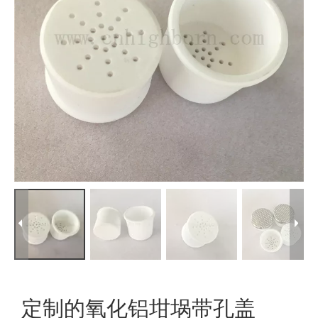
定制的氧化铝坩埚带孔盖