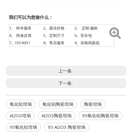
我们可以为您做什么：
1。
样本服务
2。最佳价格
3。
定制
徽标
4。
快速反馈
5。定制尺寸
6。安全包
7。ISO9001
8。售后服务
9。采购风险低
上一条:
下一条:
氧化铝坩埚
氧化铝陶瓷坩埚
陶瓷坩埚
Al2O3坩埚
Al2O3陶瓷坩埚
95氧化铝陶瓷坩埚
95氧化铝坩埚
95 Al2O3 陶瓷坩埚