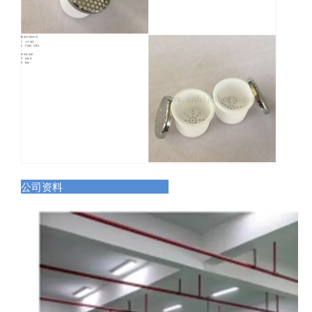
陶瓷坩埚的应用
1。火灾测定
2。TGA3。DSC4
。
挥发性拍摄
5。加热炉
6。烧结
公司资料