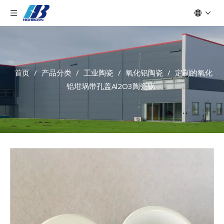
首页
/
产品分类
/
工业陶瓷
/
氧化铝陶瓷
/
定制的氧化
铝坩埚带孔盖Al2O3陶瓷锅