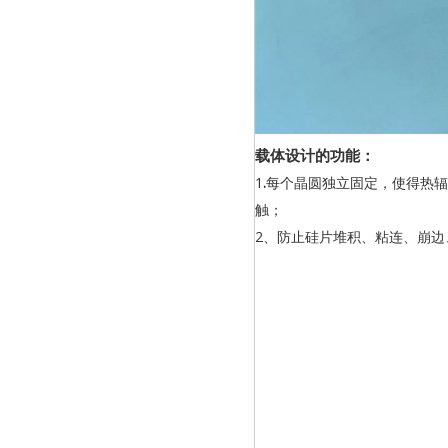
载体设计的功能：
1
.
每个晶圆独立固定，使得热辐
触；
2、防止硅片堆积、粘连、崩边