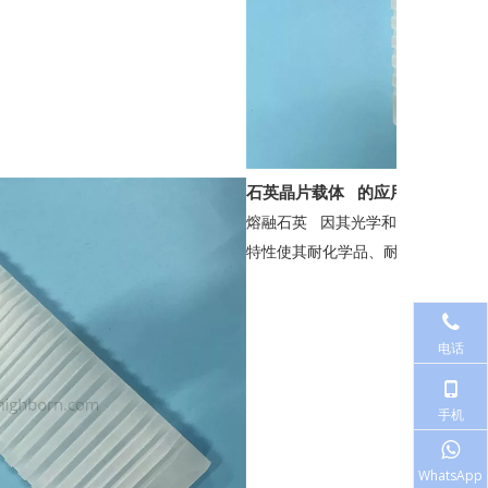
石英晶片载体 的应用：
熔融石英 因其光学和机械特性而
特性使其耐化学品、耐高温和热冲
电话
手机
WhatsApp