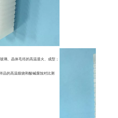
英玻璃、晶体毛坯的高温退火、成型；
组样品的高温煅烧和酸碱腐蚀对比测