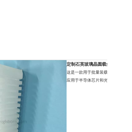
定制石英玻璃晶圆载体：
这是一款用于批量装载硅片和半导
应用于半导体芯片和光伏电池的高