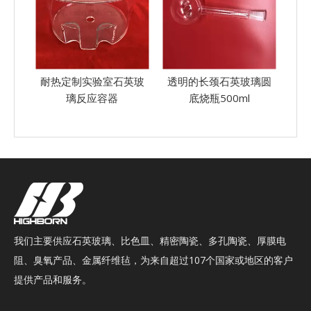
英玻
透明的长颈石英玻璃圆
专业定制的石英玻璃反
定
底烧瓶500ml
应器反应罐
我们主要供应石英玻璃、比色皿、精密陶瓷、多孔陶瓷、厚膜电
阻、臭氧产品、金属纤维毡，为来自超过107个国家或地区的客户
提供产品和服务。