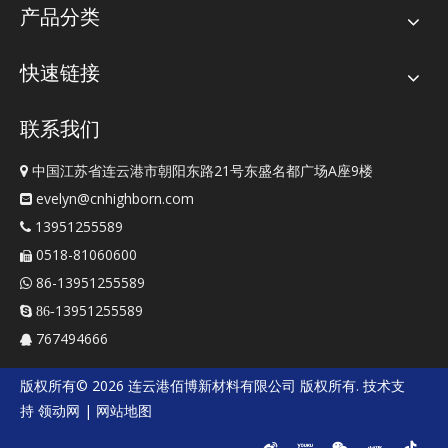
产品分类
快速链接
联系我们
中国江苏省连云港市朝阳东路21号东盛名都广场A座9楼

evelyn@cnhighborn.com

13951255589

0518-81060600

86-13951255589

13951255589
 86-
767494666

版权所有©
2026
连云港佰博新材料有限公司
版权所有. 技术支
持
领动网
|
网站地图