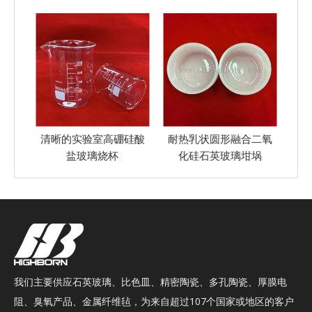
硅酸
耐热乳状圆形融合二氧
定制的透明螺纹融合二
透
化硅石英玻璃坩埚
氧化硅石英玻璃试管
我们主要供应石英玻璃、比色皿、精密陶瓷、多孔陶瓷、厚膜电
阻、臭氧产品、金属纤维毡，为来自超过107个国家或地区的客户