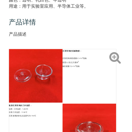
用途：用于实验室应用、半导体工业等。
产品详情
产品描述
石英坩埚的机械数据：
4
石英坩埚刚性模量3.1×10
兆帕
3
密度2.2克/立方厘米
4
杨氏模量7.2×10
兆帕
瓷质石英坩埚的工作温度：
短期 工作温度：1200℃
长期工作温度：1100℃
石英玻璃的软化点温度约为1730℃