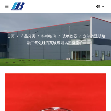
首页
/
产品分类
/
特种玻璃
/
玻璃仪器
/
定制的透明熔
融二氧化硅石英玻璃坩埚盖有盖子