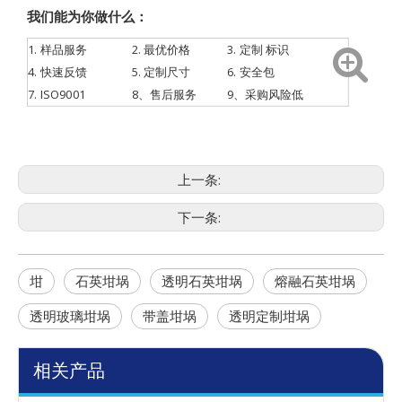
我们能为你做什么：
1.
样品服务
2. 最优价格
3.
定制
标识
4.
快速反馈
5. 定制尺寸
6. 安全包
7.
ISO9001
8、售后服务
9、采购风险低
上一条:
下一条:
坩
石英坩埚
透明石英坩埚
熔融石英坩埚
透明玻璃坩埚
带盖坩埚
透明定制坩埚
相关产品