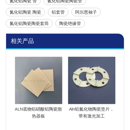
氮化铝陶瓷 管
氮化铝陶瓷陶瓷管
氮化铝陶瓷 陶瓷
铝套管
阿尔恩袖子
氮化铝陶瓷陶瓷套筒
陶瓷绝缘管
相关产品
陶瓷散
Aln铝氮化物陶瓷垫片，
良好的热导率ain 氮化铝
高纯
带有激光加工
陶瓷陶瓷绝缘杆