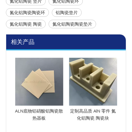
氮化铝陶瓷 垫片
氮化铝陶瓷环
氮化铝陶瓷陶瓷环
铝陶瓷垫片
氮化铝陶瓷 陶瓷
氮化铝陶瓷陶瓷垫片
相关产品
陶瓷散
定制高品质 AlN 零件 氮
良好的电气绝缘氮化铝
高导
化铝陶瓷 陶瓷块
陶瓷 Aln陶瓷环