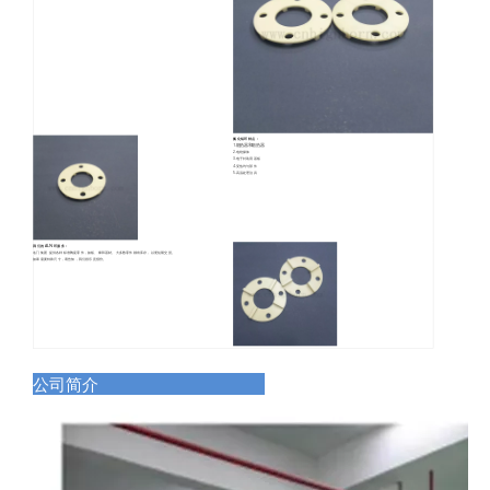
氮化铝环特点：
1.散热器和散热器
2.电绝缘体
3.电子封装用基板
4.受热均匀部件
5.高温处理治具
我们的 ALN 环服务：
名门集团 提供各种标准陶瓷零件，如板、棒和基材。大多数零件都有库存，以便短期交货。
如果需要特殊尺寸，请告知，我们很乐意报价。
公司简介