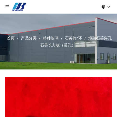
首页
/
产品分类
/
特种玻璃
/
石英片/环
/
熔融石英穿孔
石英长方板（带孔）