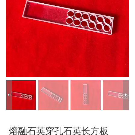
熔融石英穿孔石英长方板