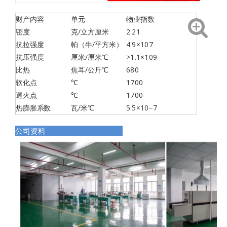
财产内容
单元
物业指数
密度
克/立方厘米
2.21
抗拉强度
帕（牛/平方米）
4.9×107
抗压强度
厘米/厘米℃
>1.1×109
比热
焦耳/公斤℃
680
软化点
℃
1700
退火点
℃
1700
热膨胀系数
瓦/米℃
5.5×10−7
公司资料