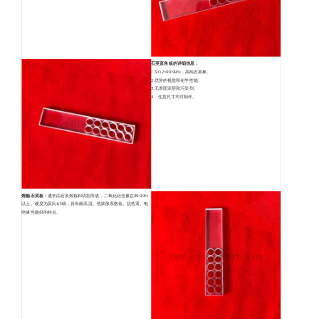
石英直角板的详细信息：
1.SiO2>99.99%，高纯石英棒。
2.优异的视觉和化学性能。
3.无表面涂层和污染剂。
4、任意尺寸均可制作。
熔融石英板：
通常由石英熔炼和切割而成，二氧化硅含量在99.99%
以上。硬度为莫氏6.5级，具有耐高温、热膨胀系数低、抗热震、电
绝缘性能好的特点。