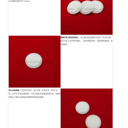
OH含量可控制小于
20ppm
熔融石英台阶板的特性：
令人难以置信的耐热冲击性（可从红热中
取出并浸入水中而不破裂）。良好的耐化学性。优异的电绝缘体。高
抗辐射性。
乳白色电熔板
广泛应用于医疗、电子仪器、科学研究、光学工业
等。由于无与伦比的耐温性，对火灾危险具有最佳的安全性。
高透明
度保证了舞动火焰的绝佳视野和舒适的温暖感。