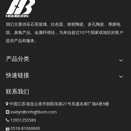
我们主要供应石英玻璃、比色皿、精密陶瓷、多孔陶瓷、厚膜电
阻、臭氧产品、金属纤维毡，为来自超过107个国家或地区的客户
提供产品和服务。
产品分类
快速链接
联系我们
中国江苏省连云港市朝阳东路21号东盛名都广场A座9楼

evelyn@cnhighborn.com

13951255589

0518-81060600
