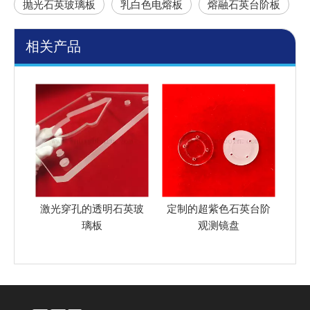
抛光石英玻璃板
乳白色电熔板
熔融石英台阶板
相关产品
英玻
定制的超紫色石英台阶
定制的高透明抛光穿孔
圆
观测镜盘
石英玻璃微孔